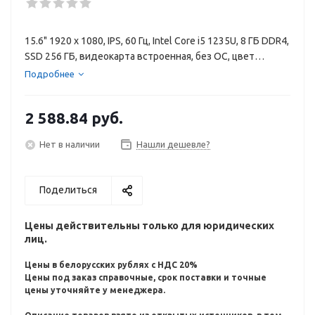
15.6" 1920 x 1080, IPS, 60 Гц, Intel Core i5 1235U, 8 ГБ DDR4,
SSD 256 ГБ, видеокарта встроенная, без ОС, цвет
крышки серебристый, аккумулятор 42 Вт·ч
Подробнее
2 588.84
руб.
Нет в наличии
Нашли дешевле?
Поделиться
Цены действительны только для юридических
лиц.
Цены в белорусских рублях с НДС 20%
Цены под заказ справочные, срок поставки и точные
цены уточняйте у менеджера.