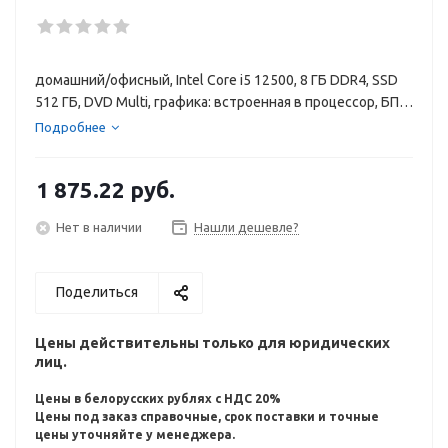
домашний/офисный, Intel Core i5 12500, 8 ГБ DDR4, SSD
512 ГБ, DVD Multi, графика: встроенная в процессор, БП
180 Вт, без ОС
Подробнее
1 875.22
руб.
Нет в наличии
Нашли дешевле?
Поделиться
Цены действительны только для юридических
лиц.
Цены в белорусских рублях с НДС 20%
Цены под заказ справочные, срок поставки и точные
цены уточняйте у менеджера.