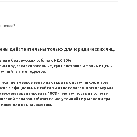
ешевле?
ены действительны только для юридических лиц.
ены в белорусских рублях с НДС 20%
ены под заказ справочные, срок поставки и точные цены
точняйте у менеджера.
писание товаров взято из открытых источников, в том
исле с официальных сайтов и из каталогов.
Поскольку мы
е можем гарантировать 100%-ную точность и полноту
писаний товаров.
Обязательно уточняйте у менеджера
ажные для вас параметры.