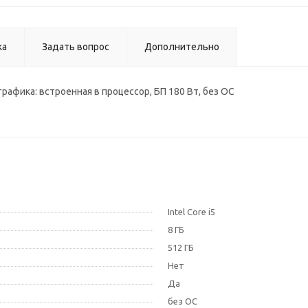
ка
Задать вопрос
Дополнительно
 графика: встроенная в процессор, БП 180 Вт, без ОС
Intel Core i5
8 ГБ
512 ГБ
Нет
Да
без ОС