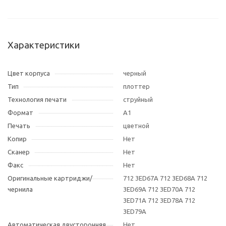
Характеристики
Цвет корпуса
черный
Тип
плоттер
Технология печати
струйный
Формат
A1
Печать
цветной
Копир
Нет
Сканер
Нет
Факс
Нет
Оригинальные картриджи/
712 3ED67A 712 3ED68A 712
чернила
3ED69A 712 3ED70A 712
3ED71A 712 3ED78A 712
3ED79A
Автоматическая двусторонняя
Нет