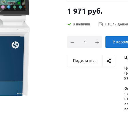
1 971
руб.
В наличии
Нашли деше
В корзи
Ц
Поделиться
Ц
Ц
у
О
ч
н
о
в