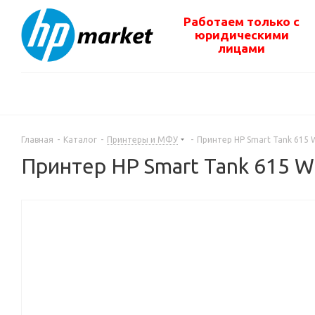
Работаем только с
юридическими
лицами
Главная
-
Каталог
-
Принтеры и МФУ
-
Принтер HP Smart Tank 615 W
Принтер HP Smart Tank 615 W