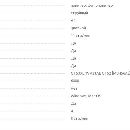
принтер, фотопринтер
струйный
A4
цветной
11 стр/мин
Да
Да
Да
Да
GT53XL 1VV21AE GT52 [M0H56AE]
6000
Нет
Windows, Mac OS
Да
4
5 стр/мин