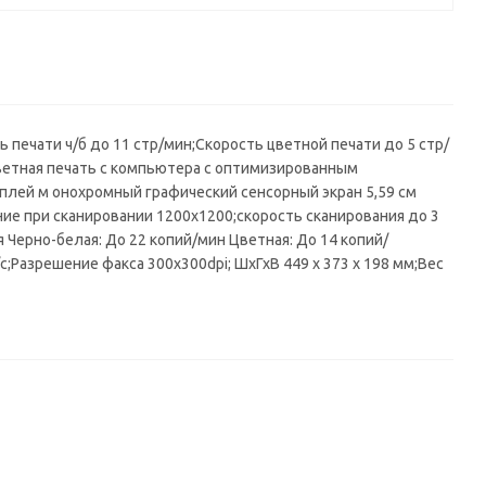
печати ч/б до 11 стр/мин;Скорость цветной печати до 5 стр/
 Цветная печать с компьютера с оптимизированным
сплей м онохромный графический сенсорный экран 5,59 см
ние при сканировании 1200х1200;скорость сканирования до 3
 Черно-белая: До 22 копий/мин Цветная: До 14 копий/
;Разрешение факса 300х300dpi; ШхГхВ 449 x 373 x 198 мм;Вес