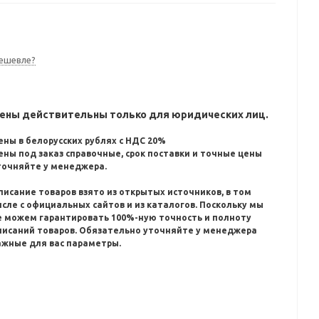
 до 4800 x 1200 т/д и входным разрешением 1200 т/д
шением до 1200 x 1200 т/д;Дисплей м онохромный
59 см (2,2");Процессор 1,2ГГц; Объем памяти 256 МВ;
Тип сканера планшетный с утройством АПД;Разрешение
ешевле?
орость сканирования до 3 изображений в минуту (200 т/д,
пий/мин;Разрешение при
ены действительны только для юридических лиц.
решение факса 300х300dpi; ШхГхВ 449 x 373 x 198 мм;Вес
ены в белорусских рублях с НДС 20%
ены под заказ справочные, срок поставки и точные цены
точняйте у менеджера.
писание товаров взято из открытых источников, в том
исле с официальных сайтов и из каталогов.
Поскольку мы
е можем гарантировать 100%-ную точность и полноту
писаний товаров.
Обязательно уточняйте у менеджера
ажные для вас параметры.