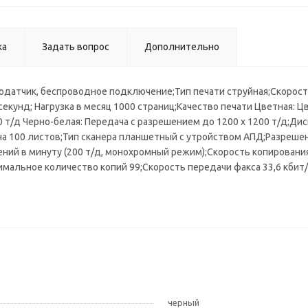
ка
Задать вопрос
Дополнительно
одатчик, беспроводное подключение;Тип печати струйная;Скорость 
 секунд; Нагрузка в месяц 1000 страниц;Качество печати Цветная:
 т/д Черно-белая: Передача с разрешением до 1200 x 1200 т/д;Ди
к на 100 листов;Тип сканера планшетный с утройством АПД;Разреше
ений в минуту (200 т/д, монохромный режим);Скорость копирования
мальное количество копий 99;Скорость передачи факса 33,6 кбит/с
черный