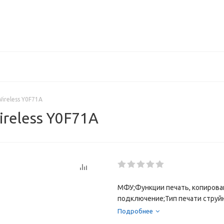
ireless Y0F71A
ireless Y0F71A
МФУ;Функции печать, копирован
подключение;Тип печати струйн
печати до 5 стр/мин;Выход перв
Подробнее
Нагрузка в месяц 1000 страниц;