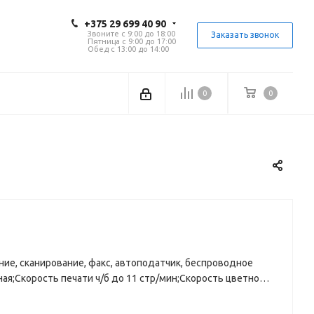
+375 29 699 40 90
Звоните с 9:00 до 18:00
Заказать звонок
Пятница с 9:00 до 17:00
Обед с 13:00 до 14:00
0
0
ие, сканирование, факс, автоподатчик, беспроводное
ая;Скорость печати ч/б до 11 стр/мин;Скорость цветной
ой страницы ч/б за 14 секунд,цветной за за 20 секунд;
Качество печати Цветная: Цветная печать с компьютера с