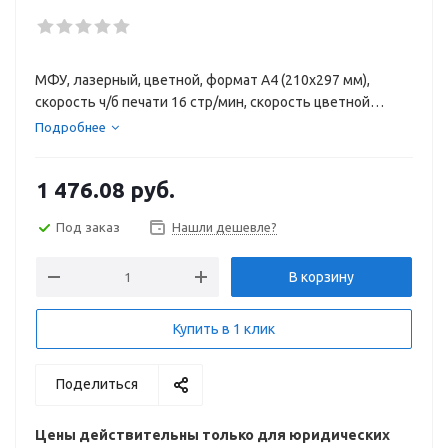
МФУ, лазерный, цветной, формат A4 (210x297 мм),
скорость ч/б печати 16 стр/мин, скорость цветной
печати 16 стр/мин, разрешение 600 dpi, LAN
Подробнее
1 476.08
руб.
Под заказ
Нашли дешевле?
В корзину
Купить в 1 клик
Поделиться
Цены действительны только для юридических