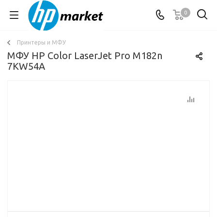
0
Принтеры и МФУ
МФУ HP Color LaserJet Pro M182n
7KW54A