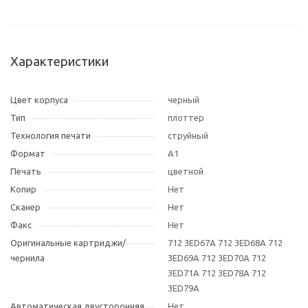
Характеристики
Цвет корпуса
черный
Тип
плоттер
Технология печати
струйный
Формат
A1
Печать
цветной
Копир
Нет
Сканер
Нет
Факс
Нет
Оригинальные картриджи/
712 3ED67A 712 3ED68A 712
чернила
3ED69A 712 3ED70A 712
3ED71A 712 3ED78A 712
3ED79A
Автоматическая двусторонняя
Нет