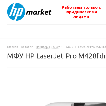
Работаем только с
юридическими
лицами
Главная
-
Каталог
-
Принтеры и МФУ
-
МФУ HP LaserJet Pro M428f
МФУ HP LaserJet Pro M428fd