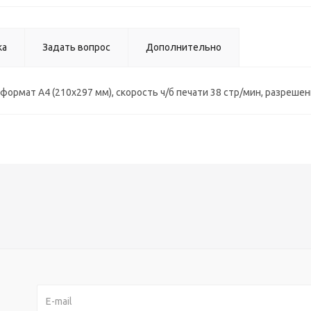
ка
Задать вопрос
Дополнительно
ормат A4 (210x297 мм), скорость ч/б печати 38 стр/мин, разрешени