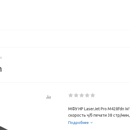
dn
n
МФУ HP LaserJet Pro M428fdn W
скорость ч/б печати 38 стр/мин,
Подробнее