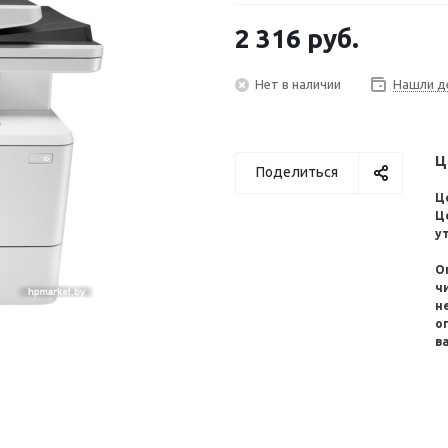
2 316
руб.
Нет в наличии
Нашли д
Ц
Поделиться
Ц
Ц
у
О
ч
н
о
в