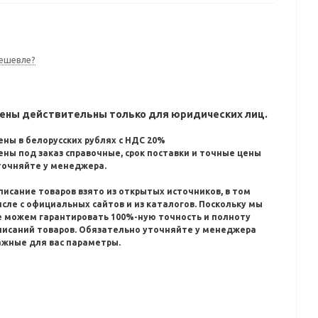
ешевле?
ены действительны только для юридических лиц.
ены в белорусских рублях с НДС 20%
ены под заказ справочные, срок поставки и точные цены
точняйте у менеджера.
писание товаров взято из открытых источников, в том
исле с официальных сайтов и из каталогов.
Поскольку мы
е можем гарантировать 100%-ную точность и полноту
писаний товаров.
Обязательно уточняйте у менеджера
ажные для вас параметры.