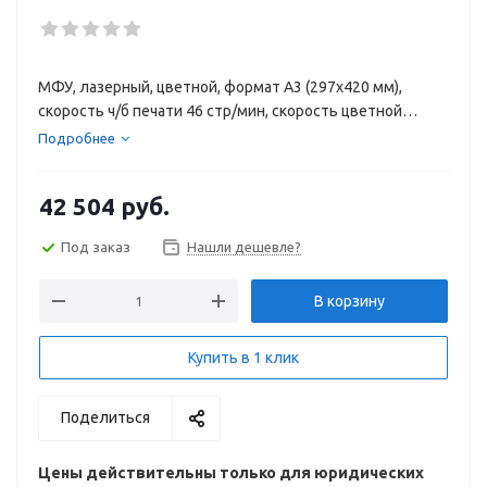
МФУ, лазерный, цветной, формат A3 (297x420 мм),
скорость ч/б печати 46 стр/мин, скорость цветной
печати 46 стр/мин, разрешение 1200 dpi, факс, LAN
Подробнее
42 504
руб.
Под заказ
Нашли дешевле?
В корзину
Купить в 1 клик
Поделиться
Цены действительны только для юридических