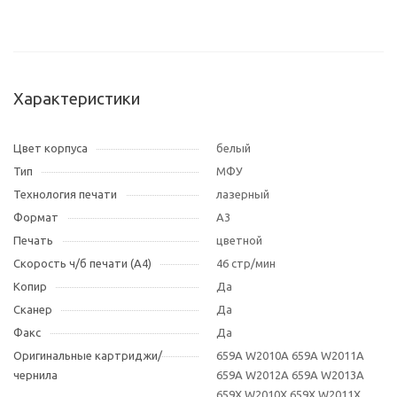
Характеристики
Цвет корпуса
белый
Тип
МФУ
Технология печати
лазерный
Формат
A3
Печать
цветной
Скорость ч/б печати (А4)
46 стр/мин
Копир
Да
Сканер
Да
Факс
Да
Оригинальные картриджи/
659A W2010A 659A W2011A
чернила
659A W2012A 659A W2013A
659X W2010X 659X W2011X