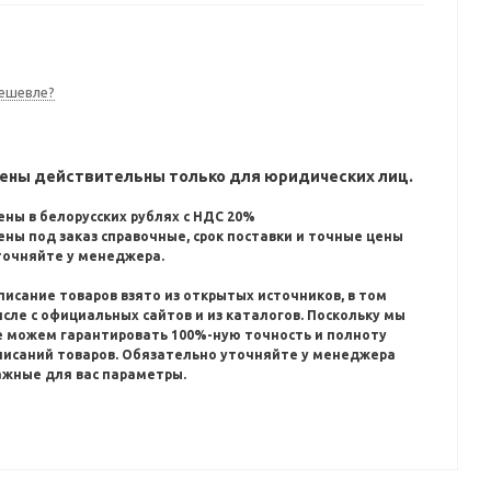
ешевле?
ены действительны только для юридических лиц.
ены в белорусских рублях с НДС 20%
ены под заказ справочные, срок поставки и точные цены
точняйте у менеджера.
писание товаров взято из открытых источников, в том
исле с официальных сайтов и из каталогов.
Поскольку мы
е можем гарантировать 100%-ную точность и полноту
писаний товаров.
Обязательно уточняйте у менеджера
ажные для вас параметры.