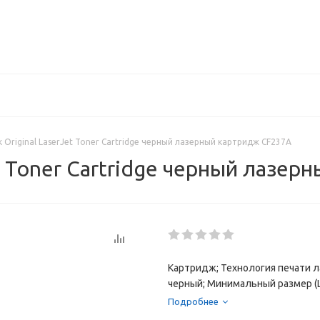
k Original LaserJet Toner Cartridge черный лазерный картридж CF237A
et Toner Cartridge черный лазе
Картридж; Технология печати ла
черный; Минимальный размер (Ш x 
Подробнее