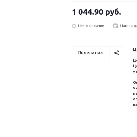
1 044.90
руб.
Нет в наличии
Нашли д
Ц
Поделиться
Ц
Ц
у
О
ч
н
о
в