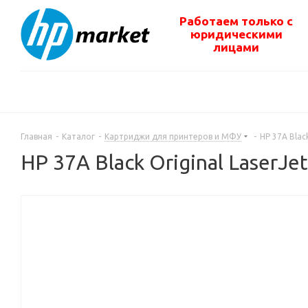
Работаем только с
юридическими
лицами
Главная
-
Каталог
-
Картриджи для принтеров и МФУ
-
HP 37A Blac
HP 37A Black Original LaserJ