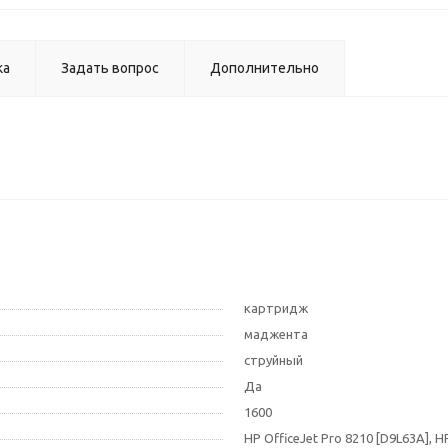
ка
Задать вопрос
Дополнительно
картридж
маджента
струйный
Да
1600
HP OfficeJet Pro 8210 [D9L63A], H