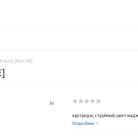
P 953XL [F6U17AE]
E]
картридж, струйный, цвет мадже
Подробнее