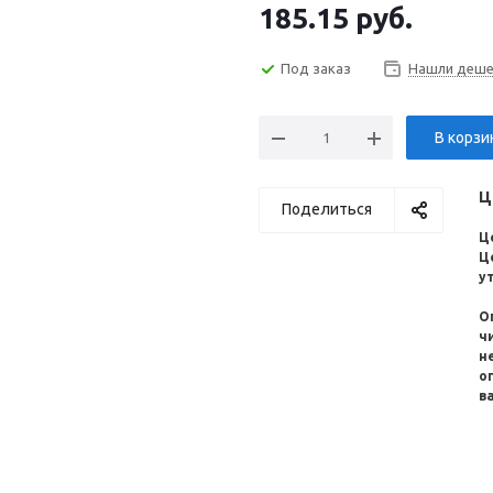
185.15
руб.
Под заказ
Нашли деше
В корзи
Ц
Поделиться
Ц
Ц
у
О
ч
н
о
в