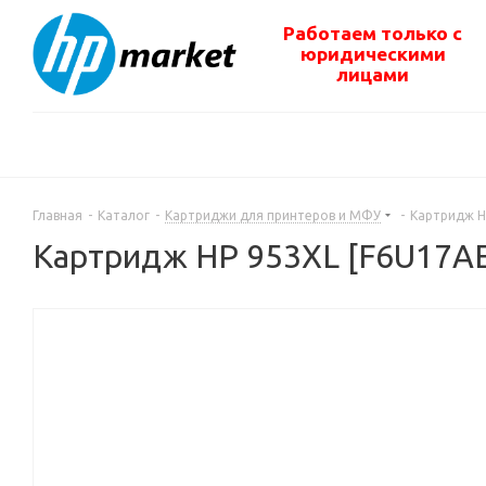
Работаем только с
юридическими
лицами
Главная
-
Каталог
-
Картриджи для принтеров и МФУ
-
Картридж H
Картридж HP 953XL [F6U17A