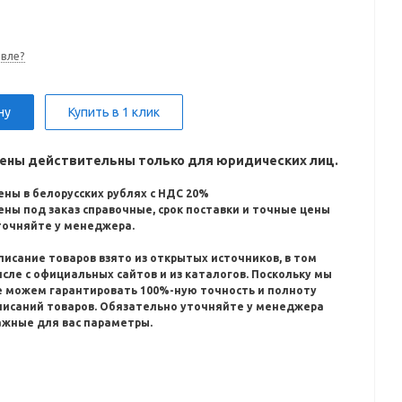
вле?
ну
Купить в 1 клик
ены действительны только для юридических лиц.
ены в белорусских рублях с НДС 20%
ены под заказ справочные, срок поставки и точные цены
точняйте у менеджера.
писание товаров взято из открытых источников, в том
исле с официальных сайтов и из каталогов.
Поскольку мы
е можем гарантировать 100%-ную точность и полноту
писаний товаров.
Обязательно уточняйте у менеджера
ажные для вас параметры.