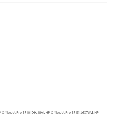
P OfficeJet Pro 8710 [D9L18A], HP OfficeJet Pro 8715 [J6X76A], HP