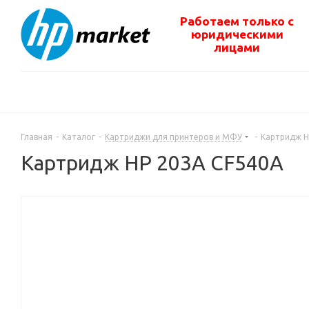
Работаем только с
юридическими
лицами
Главная
-
Каталог
-
Картриджи для принтеров и МФУ
-
Картридж H
Картридж HP 203A CF540A