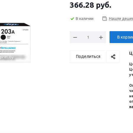
366.28
руб.
В наличии
Нашли деше
В корзи
Ц
Поделиться
Ц
Ц
у
О
ч
н
о
в