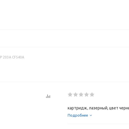
P 203A CF540A
картридж, лазерный, цвет черны
Подробнее