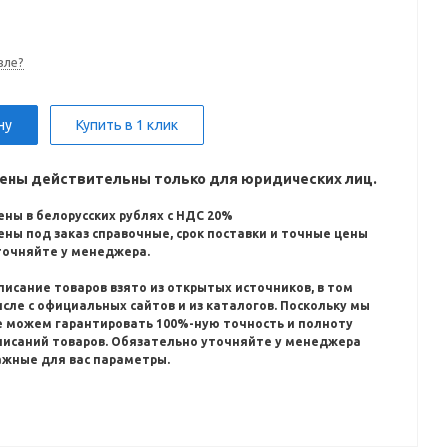
вле?
ну
Купить в 1 клик
ены действительны только для юридических лиц.
ены в белорусских рублях с НДС 20%
ены под заказ справочные, срок поставки и точные цены
точняйте у менеджера.
писание товаров взято из открытых источников, в том
исле с официальных сайтов и из каталогов.
Поскольку мы
е можем гарантировать 100%-ную точность и полноту
писаний товаров.
Обязательно уточняйте у менеджера
ажные для вас параметры.