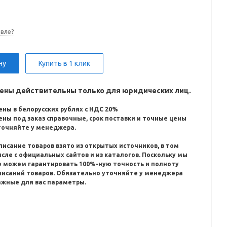
вле?
ну
Купить в 1 клик
ены действительны только для юридических лиц.
ены в белорусских рублях с НДС 20%
ены под заказ справочные, срок поставки и точные цены
точняйте у менеджера.
писание товаров взято из открытых источников, в том
исле с официальных сайтов и из каталогов.
Поскольку мы
е можем гарантировать 100%-ную точность и полноту
писаний товаров.
Обязательно уточняйте у менеджера
ажные для вас параметры.