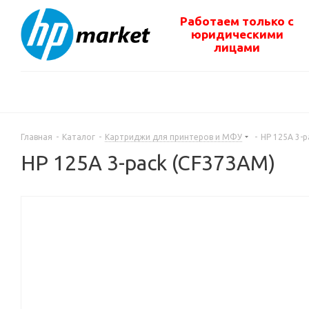
Работаем только с
юридическими
лицами
Главная
-
Каталог
-
Картриджи для принтеров и МФУ
-
HP 125A 3-p
HP 125A 3-pack (CF373AM)