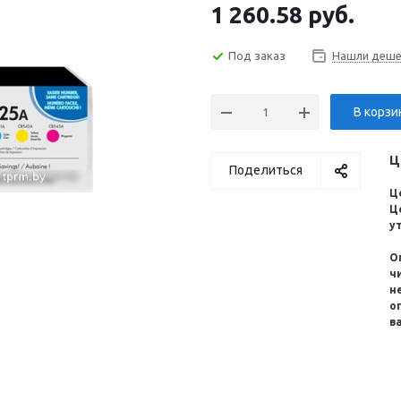
1 260.58
руб.
Под заказ
Нашли деше
В корзи
Ц
Поделиться
Ц
Ц
у
О
ч
н
о
в