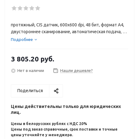
протяжный, CIS датчик, 600x600 dpi, 48 бит, формат A4,
двустороннее сканирование, автоматическая подача, 40
стр/мин (ч/б), 40 стр/мин (цвет), дисплей, память 512
Подробнее
МБ, USB 3.0, Ethernet, Wi-Fi, 300x310x410 мм, 2.8 кг
3 805.20
руб.
Нет в наличии
Нашли дешевле?
Поделиться
Цены действительны только для юридических
лиц.
Цены в белорусских рублях с НДС 20%
Цены под заказ справочные, срок поставки и точные
цены уточняйте у менеджера.