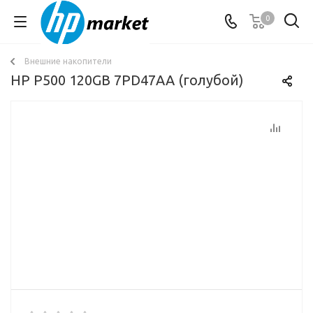
0
Внешние накопители
HP P500 120GB 7PD47AA (голубой)