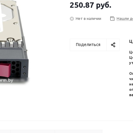
250.87
руб.
Нет в наличии
Нашли д
Ц
Поделиться
Ц
Ц
у
О
ч
н
о
в