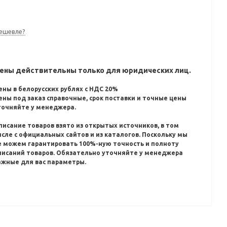
ешевле?
ены действительны только для юридических лиц.
ены в белорусских рублях с НДС 20%
ены под заказ справочные, срок поставки и точные цены
точняйте у менеджера.
писание товаров взято из открытых источников, в том
исле с официальных сайтов и из каталогов.
Поскольку мы
е можем гарантировать 100%-ную точность и полноту
писаний товаров.
Обязательно уточняйте у менеджера
ажные для вас параметры.