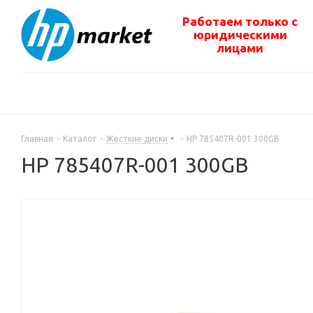
Работаем только с
юридическими
лицами
Главная
-
Каталог
-
Жесткие диски
-
HP 785407R-001 300GB
HP 785407R-001 300GB